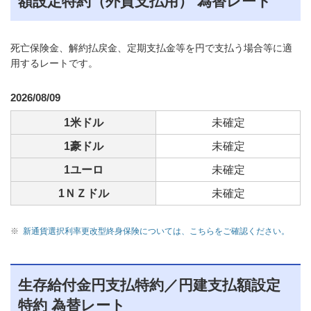
額設定特約（外貨支払用） 為替レート
死亡保険金、解約払戻金、定期支払金等を円で支払う場合等に適
用するレートです。
2026/08/09
1米ドル
未確定
1豪ドル
未確定
1ユーロ
未確定
1ＮＺドル
未確定
※
新通貨選択利率更改型終身保険については、こちらをご確認ください。
生存給付金円支払特約／円建支払額設定
特約 為替レート