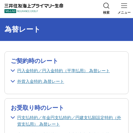
三井住友海上プラ
検索
メニュー
為替レート
ご契約時のレート
円入金特約／円入金特約（平準払用） 為替レート
外貨入金特約 為替レート
お受取り時のレート
円支払特約／年金円支払特約／円建支払額設定特約（外
貨支払用） 為替レート