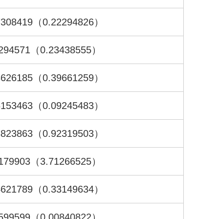
7
308419
（0.22
294826
）
294571
（0.23
438555
）
3
626185
（0.39
661259
）
5
153463
（0.09
245483
）
8
823863
（0.92
319503
）
179903
（3.71
266525
）
4
621789
（0.33
149634
）
599599
（0.00
840822
）