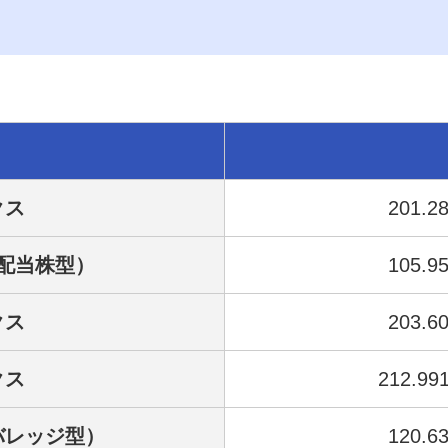
クス
201.2
配当株型）
105.9
クス
203.6
クス
212.99
バレッジ型）
120.6