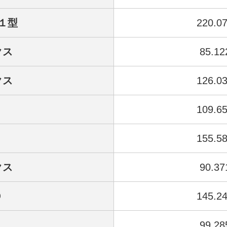
１型
220.0
クス
85.12
クス
126.0
109.6
155.5
クス
90.37
０
145.2
99.28