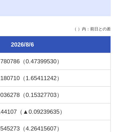
（ ）内：前日との差
2026/8/6
8
780786
（0.47
399530
）
5
180710
（1.65
411242
）
0
036278
（0.15
327703
）
144107
（▲0.09
239635
）
3
545273
（4.26
415607
）