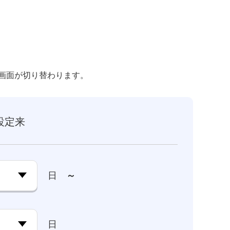
画面が切り替わります。
設定来
日
～
日