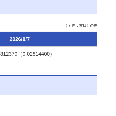
（ ）内：前日との差
2026/8/7
0
812370
（0.02
814400
）