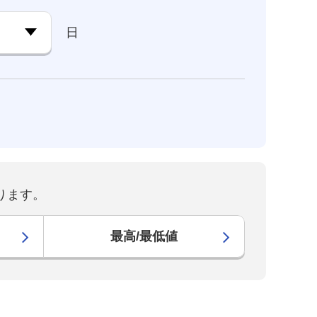
日
ります。
最高/最低値