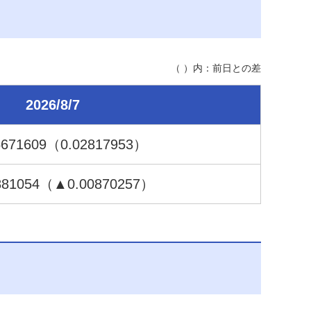
（ ）内：前日との差
2026/8/7
5
671609
（0.02
817953
）
881054
（▲0.00
870257
）