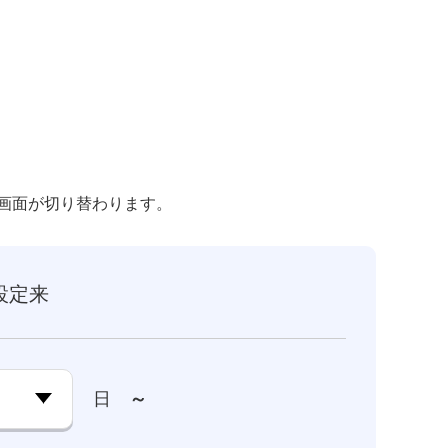
画面が切り替わります。
設定来
日
～