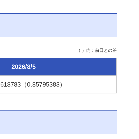
（ ）内：前日との差
2026/8/5
8
618783
（0.85
795383
）