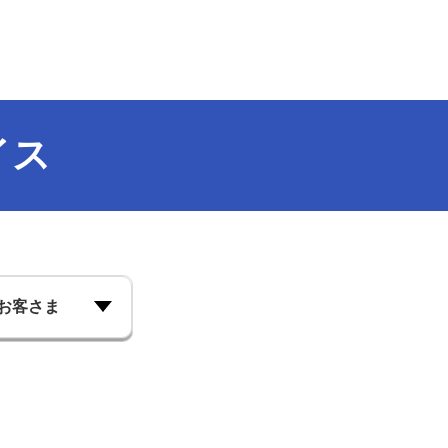
井住友海上プライマリー生命
イス
。