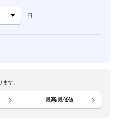
日
ります。
最高/最低値