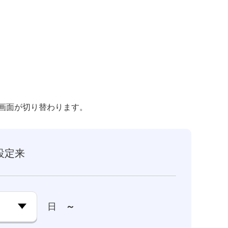
画面が切り替わります。
設定来
日
～