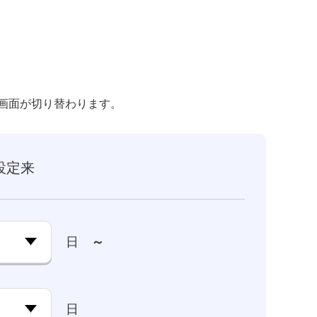
画面が切り替わります。
設定来
日
～
日