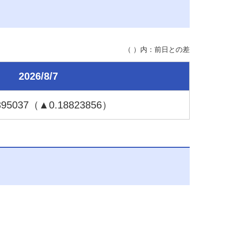
（ ）内：前日との差
2026/8/7
895037
（▲0.18
823856
）