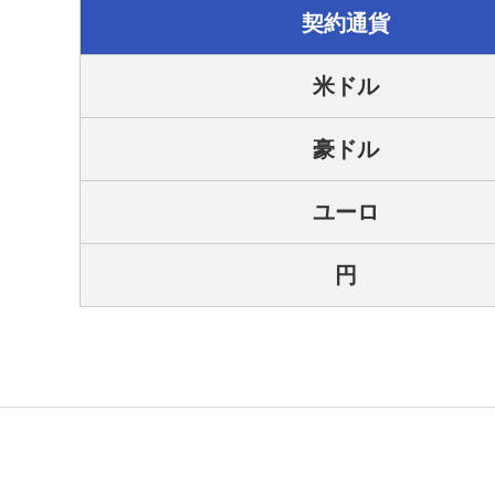
契約通貨
米ドル
豪ドル
ユーロ
円